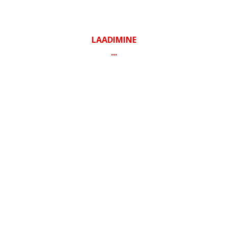
LAADIMINE
FACEBOOK
...
KONTAKT