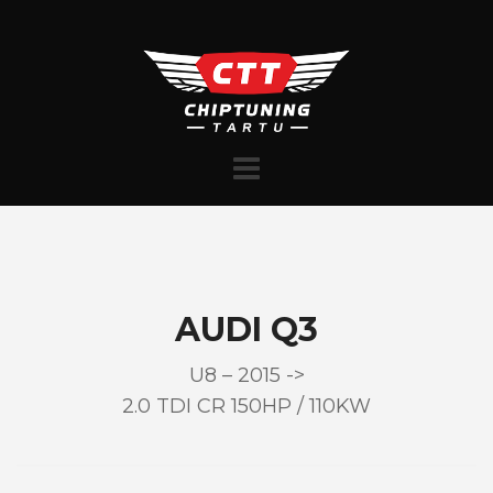
Skip
to
content
AUDI Q3
U8 – 2015 ->
2.0 TDI CR 150HP / 110KW