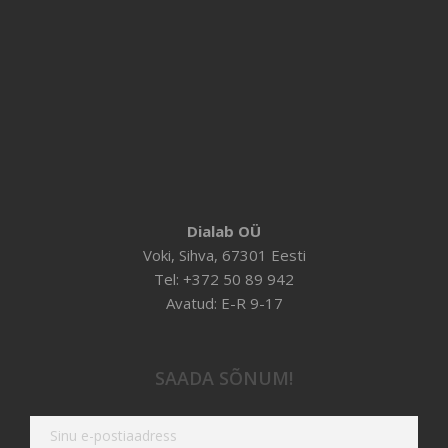
Dialab OÜ
Voki, Sihva, 67301 Eesti
Tel: +372 50 89 942
Avatud: E-R 9-17
SAADA SÕNUM!