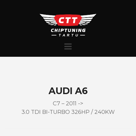
Skip
to
content
AUDI A6
C7 – 2011 ->
3.0 TDI BI-TURBO 326HP / 240KW