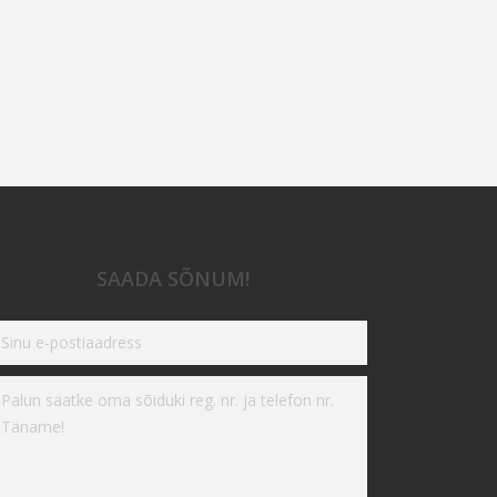
120HP
/
88KW
SAADA SÕNUM!