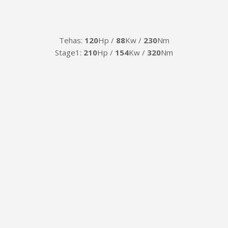
Tehas:
120
Hp /
88
Kw /
230
Nm
Stage1:
210
Hp /
154
Kw /
320
Nm