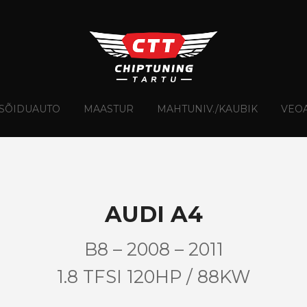
Skip
to
content
SÕIDUAUTO
MAASTUR
MAHTUNIV./KAUBIK
VEO
AUDI A4
B8 – 2008 – 2011
1.8 TFSI 120HP / 88KW